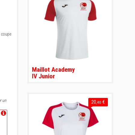
e coupe
Maillot Academy
IV Junior
r un
20
€
,40