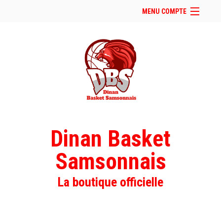
MENU COMPTE
Accueil
Retour à notre site
Facebook
Instagram
Se connecter
Panier (
vide
)
Dinan Basket
Samsonnais
La boutique officielle